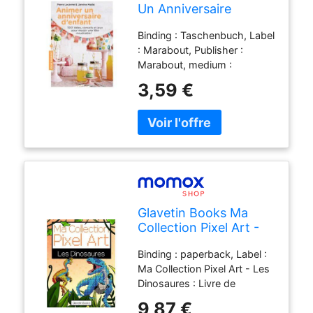
Un Anniversaire
D'Enfant : 1.001 Idées,
Binding : Taschenbuch, Label
Conseils Et Jeux Pour
: Marabout, Publisher :
Réussir Une Fête
Marabout, medium :
Inoubliable !
Taschenbuch,
3,59 €
publicationDate : 2013-04-
10, authors : Pierre Lecarme,
Janine Madej, languages :
french, ISBN : 2501087631
Glavetin Books Ma
Collection Pixel Art -
Les Dinosaures: Livre
Binding : paperback, Label :
De Coloriage Pixel Art
Ma Collection Pixel Art - Les
Sur Le Thème Des
Dinosaures : Livre de
Dinosaures - Reproduis
coloriage Pixel Art sur le
Et Colorie D'Après Les
9,87 €
thème des dinosaures -