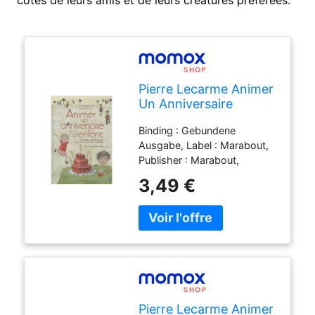
Pierre Lecarme Animer
Un Anniversaire
D'Enfant : 1.001 Idées,
Binding : Gebundene
Conseils Et Jeux Pour
Ausgabe, Label : Marabout,
Réussir Une Fête
Publisher : Marabout,
Inoubliable
medium : Gebundene
3,49 €
Ausgabe, publicationDate :
2009-04-22, authors : Pierre
Lecarme, Janine Madej,
Isabelle Charly, languages :
french, ISBN : 2501061004
Pierre Lecarme Animer