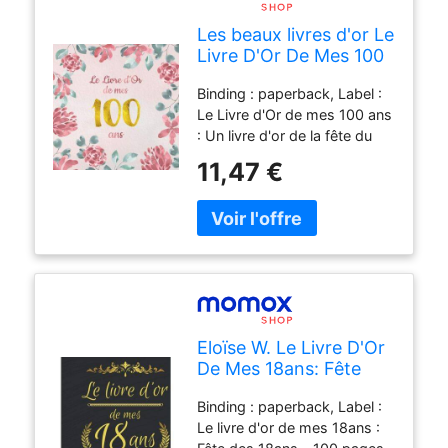
d'or, languages : french, ISBN
Les beaux livres d'or Le
: 1076350607
Livre D'Or De Mes 100
Ans: Un Livre D'Or De
Binding : paperback, Label :
La Fête Du 100e
Le Livre d'Or de mes 100 ans
Anniversaire - 100
: Un livre d'or de la fête du
Pages Pour Les
100e anniversaire - 100
Félicitations Écrites -
11,47 €
pages pour les félicitations
Thème: Motif De Fleurs
écrites - Thème : motif de
Roses
fleurs roses, medium :
paperback, numberOfPages :
100, publicationDate : 2019-
08-22, authors : Les beaux
livres d'or, languages :
french, ISBN : 1688060987
Eloïse W. Le Livre D'Or
De Mes 18ans: Fête
Des 18ans - 100 Pages
Binding : paperback, Label :
- Thème : Noir Et Or
Le livre d'or de mes 18ans :
Avec Ornements -