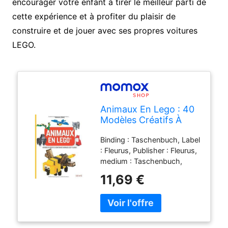
encourager votre enfant à tirer le meilleur parti de
cette expérience et à profiter du plaisir de
construire et de jouer avec ses propres voitures
LEGO.
Animaux En Lego : 40
Modèles Créatifs À
Construire En Briques
Binding : Taschenbuch, Label
Lego Classic
: Fleurus, Publisher : Fleurus,
medium : Taschenbuch,
publicationDate : 2017-03-
11,69 €
10, translators : Améline
Néreaud, languages : french,
ISBN : 2215152982