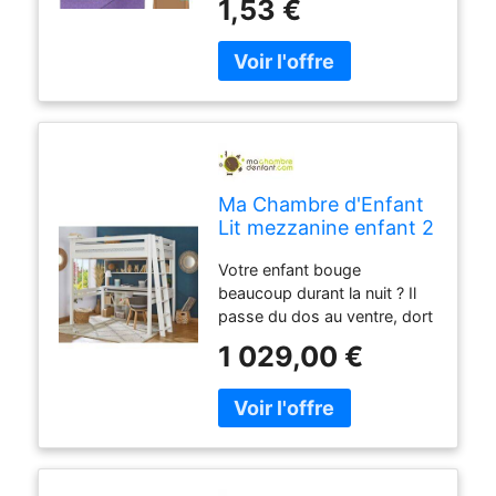
1,53 €
Ma Chambre d'Enfant
Lit mezzanine enfant 2
places Fynn Blanc
Votre enfant bouge
140x190
beaucoup durant la nuit ? Il
cm/Opt:Echelle petit
passe du dos au ventre, dort
côté
sur un côté, puis de l’autre ?
1 029,00 €
S’il est à l’étroit dans son lit
de grand, il est temps d’opter
pour un lit 2 places. Solide et
robuste, le lit mezzanine Fynn
va accompagner ses nuits
pendant de longues