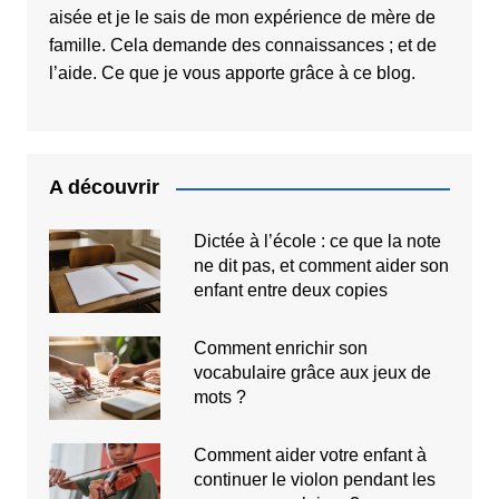
enfant gigogne Lemon
Fresh 2 places Le bureau
aisée et je le sais de mon expérience de mère de
: Le Matelas Natura Air
pour lit enfant mezzanine
famille. Cela demande des connaissances ; et de
FreshLa Commode Enfant
FynnLa tablette de chevet
l’aide. Ce que je vous apporte grâce à ce blog.
Twist
pour lit enfant GanaLes
meubles de rangement à
suspendre : grande
étagère, étagère à
barreau et casier
A découvrir
Dictée à l’école : ce que la note
ne dit pas, et comment aider son
enfant entre deux copies
Comment enrichir son
vocabulaire grâce aux jeux de
mots ?
Comment aider votre enfant à
continuer le violon pendant les