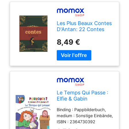
Les Plus Beaux Contes
D'Antan: 22 Contes
D'Andersen Regroupés
8,49 €
Dans Une Seule Oeuvre
Tous Les Classiques
D'Andersen Pour Que
Vos Enfants
Connaissent Les Jolies
Histoires Du Temps
Passé
Le Temps Qui Passe :
Elfie & Gabin
Répondent Aux
Binding : Pappbilderbuch,
Pourquoi Des Enfants
medium : Sonstige Einbände,
Sur Le Temps Qui
ISBN : 2364730392
Passe