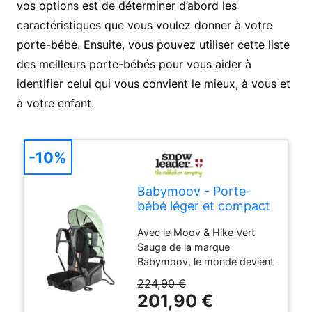
vos options est de déterminer d’abord les
caractéristiques que vous voulez donner à votre
porte-bébé. Ensuite, vous pouvez utiliser cette liste
des meilleurs porte-bébés pour vous aider à
identifier celui qui vous convient le mieux, à vous et
à votre enfant.
-10%
Babymoov - Porte-
bébé léger et compact
- Moov & Hike Vert
Avec le Moov & Hike Vert
Sauge
Sauge de la marque
Babymoov, le monde devient
le plus beau des terrains de
224,90 €
jeux pour votre petit
201,90 €
explorateur.Pensé pour les