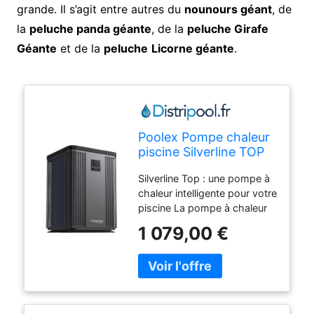
grande. Il s’agit entre autres du
nounours géant
, de
la
peluche panda géante
, de la
peluche Girafe
Géante
et de la
peluche
Licorne géante
.
Poolex Pompe chaleur
piscine Silverline TOP
FI : 6.4 KW maxi 40 m3
Silverline Top : une pompe à
chaleur intelligente pour votre
piscine La pompe à chaleur
Silverline Top combine
1 079,00 €
performance et innovation.
Grâce à sa ventilation
verticale, elle
optimisel’espace nécessaire
à l’installation, la rendant
particulièrement adaptée aux