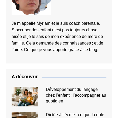
coups ressortent avec clarté,
et les nuances de dynamique
(du pianissimo au jeu plus
appuyé) restent bien
perceptibles. On obtient
Je m’appelle Myriam et je suis coach parentale.
généralement une sensation
S’occuper des enfant n’est pas toujours chose
de réponse rapide, idéale
aisée et je le sais de mon expérience de mère de
pour les grooves serrés et
famille. Cela demande des connaissances ; et de
les rythmiques articulées.
l’aide. Ce que je vous apporte grâce à ce blog.
Grâce aux différentes
surfaces de jeu, la couleur
sonore peut varier selon la
zone frappée : une surface
peut privilégier un...
A découvrir
Développement du langage
chez l’enfant : l’accompagner au
quotidien
Dictée à l’école : ce que la note