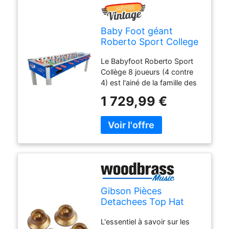
petits espaces. Disponible en
plusie
Baby Foot géant
Roberto Sport College
XXL 8 joueurs (4
Le Babyfoot Roberto Sport
contre 4)
Collège 8 joueurs (4 contre
4) est l'ainé de la famille des
babyfoot collège qui ont tous
1 729,99 €
une spécificité propre. Ce
baby est idéal pour les
familles nombreuses ou pour
des évènements. Il reprend
les principes de son petit
frère le babyfoot collège sauf
qu'il est en XXL et peut
accueillir jusqu'à 8 personnes
Gibson Pièces
(voire plus si certaines
Detachees Top Hat
personnes n'utilisent qu'une
Knobs Gold 4 Pack
seule barre). C'est une table
L'essentiel à savoir sur les
parfaite pour un événement