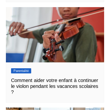
protection selon IEC 61140: II, Température de
couleur réglable: Non, Réglage des lumens: Non,
Angle de rayonnement ajustable: Non,
Raccordement électrique avec système de prise:
oui, Commande via Bluetooth: non, Compatible
avec Apple HomeKit: non, Compatible avec
Amazon Alexa: non, Compatible avec Google
Assistant: non, Compatible avec Casambi: non,
Compatible IFTTT: oui
Parentalité
Comment aider votre enfant à continuer
le violon pendant les vacances scolaires
?