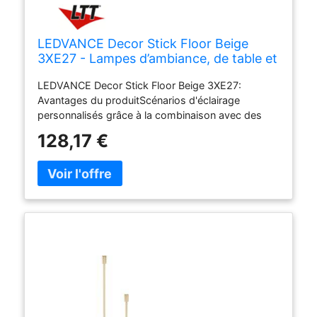
LEDVANCE Decor Stick Floor Beige
3XE27 - Lampes d’ambiance, de table et
sur pied
LEDVANCE Decor Stick Floor Beige 3XE27:
Avantages du produitScénarios d'éclairage
personnalisés grâce à la combinaison avec des
ampoules décoratives, Aspect et toucher haut de
128,17 €
gamme, Domaines d'applicationPièces à vivre
(salon, salle à manger, chambres, etc.),
Caractéristiques du produit Design moderne et
minimaliste, Effet vintage particulier lorsqu'elles
sont utilisées avec des ampoules 1906, Pédale
intégrée, consignes de sécuritéAfin de réduire le
risque d'étranglement, le câble flexible raccordé au
luminaire doit être fixé directement et solidement
au mur s'il se trouve à portée de main., Références
/ RenvoisPlus d'informations sur
www.ledvance.de/consumer/produkte/produkt-
stories/vintage-edition-1906, Données techniques: