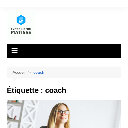
Aller
au
contenu
Accueil
coach
Étiquette :
coach